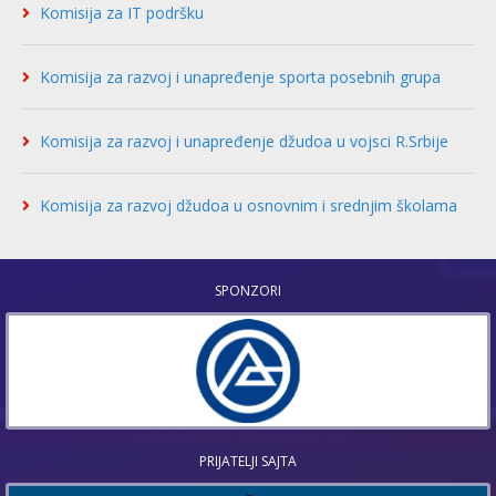
Komisija za IT podršku
Komisija za razvoj i unapređenje sporta posebnih grupa
Komisija za razvoj i unapređenje džudoa u vojsci R.Srbije
Komisija za razvoj džudoa u osnovnim i srednjim školama
SPONZORI
PRIJATELJI SAJTA