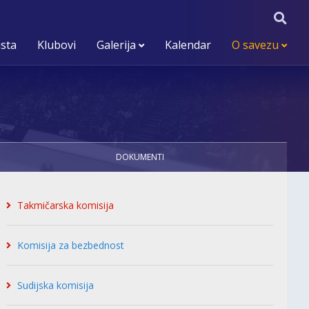
ista
Klubovi
Galerija
Kalendar
O savezu
DOKUMENTI
Takmičarska komisija
Komisija za bezbednost
Sudijska komisija