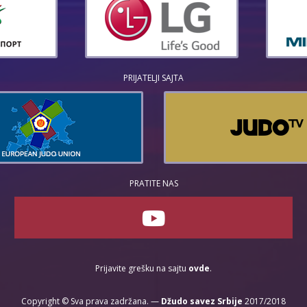
PRIJATELJI SAJTA
PRATITE NAS
Prijavite grešku na sajtu
ovde
.
Copyright © Sva prava zadržana. —
Džudo savez Srbije
2017/2018