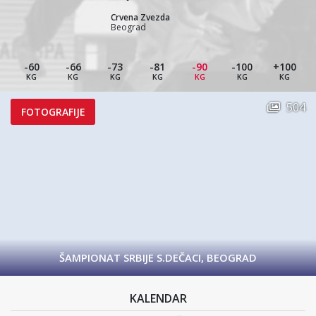
Crvena Zvezda
Beograd
-60
-66
-73
-81
-90
-100
+100
KG
KG
KG
KG
KG
KG
KG
504
FOTOGRAFIJE
ŠAMPIONAT SRBIJE S.DEČACI, BEOGRAD
KALENDAR