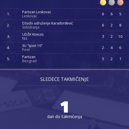
Partizan Leskovac
1.
6
6
5
Leskovac
Džudo udruženje Karađorđević
2.
6
2
8
Sokobanja
UDŽK Kinezis
3.
3
2
10
Niš
SU "Ipon 10"
4.
2
4
6
Pirot
Partizan
5.
5
2
1
Beograd
SLEDEĆE TAKMIČENJE
1
dan do takmičenja