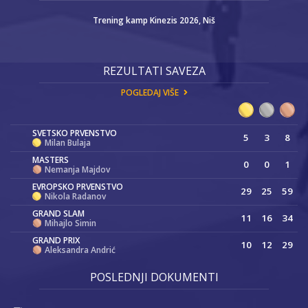
Trening kamp Kinezis 2026, Niš
REZULTATI SAVEZA
POGLEDAJ VIŠE
SVETSKO PRVENSTVO
5
3
8
Milan Bulaja
MASTERS
0
0
1
Nemanja Majdov
EVROPSKO PRVENSTVO
29
25
59
Nikola Radanov
GRAND SLAM
11
16
34
Mihajlo Simin
GRAND PRIX
10
12
29
Aleksandra Andrić
POSLEDNJI DOKUMENTI