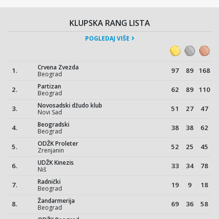
KLUPSKA RANG LISTA
POGLEDAJ VIŠE
Crvena Zvezda
1.
97
89
168
Beograd
Partizan
2.
62
89
110
Beograd
Novosadski džudo klub
3.
51
27
47
Novi Sad
Beogradski
4.
38
38
62
Beograd
ODŽK Proleter
5.
52
25
45
Zrenjanin
UDŽK Kinezis
6.
33
34
78
Niš
Radnički
7.
19
9
18
Beograd
Žandarmerija
8.
69
36
58
Beograd