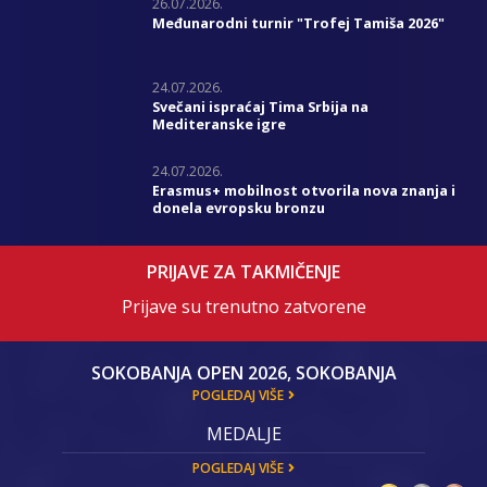
26.07.2026.
Međunarodni turnir "Trofej Tamiša 2026"
24.07.2026.
Svečani ispraćaj Tima Srbija na
Mediteranske igre
24.07.2026.
Erasmus+ mobilnost otvorila nova znanja i
donela evropsku bronzu
PRIJAVE ZA TAKMIČENJE
Prijave su trenutno zatvorene
SOKOBANJA OPEN 2026, SOKOBANJA
POGLEDAJ VIŠE
MEDALJE
POGLEDAJ VIŠE