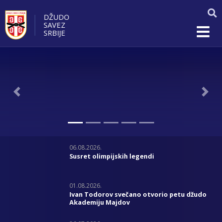
DŽUDO
SAVEZ
SRBIJE
Previous
Nex
06.08.2026.
Susret olimpijskih legendi
01.08.2026.
Ivan Todorov svečano otvorio petu džudo
Akademiju Majdov