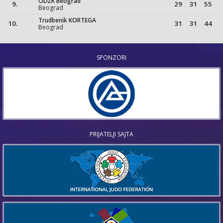
ODŽK Beograd
9.
29
31
55
Beograd
Trudbenik KORTEGA
10.
31
31
44
Beograd
SPONZORI
PRIJATELJI SAJTA