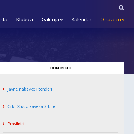
ista
Klubovi
Galerija
Kalendar
O savezu
DOKUMENTI
Javne nabavke i tenderi
Grb Džudo saveza Srbije
Pravilnici