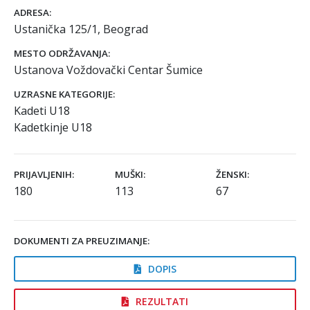
ADRESA:
Ustanička 125/1, Beograd
MESTO ODRŽAVANJA:
Ustanova Voždovački Centar Šumice
UZRASNE KATEGORIJE:
Kadeti U18
Kadetkinje U18
PRIJAVLJENIH:
MUŠKI:
ŽENSKI:
180
113
67
DOKUMENTI ZA PREUZIMANJE:
DOPIS
REZULTATI