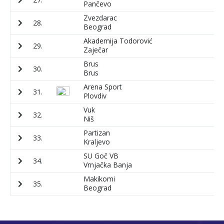
Pančevo
Zvezdarac
28.
7
Beograd
Akademija Todorović
29.
5
Zaječar
Brus
30.
1
Brus
Arena Sport
31.
3
Plovdiv
Vuk
32.
8
Niš
Partizan
33.
2
Kraljevo
SU Goč VB
34.
3
Vrnjačka Banja
Makikomi
35.
1
Beograd