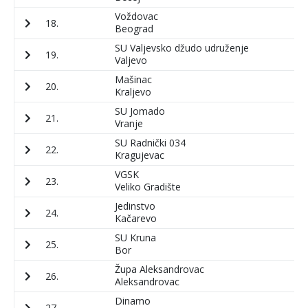
Voždovac
18.
5
Beograd
SU Valjevsko džudo udruženje
19.
6
Valjevo
Mašinac
20.
8
Kraljevo
SU Jomado
21.
7
Vranje
SU Radnički 034
22.
1
Kragujevac
VGSK
23.
8
Veliko Gradište
Jedinstvo
24.
6
Kačarevo
SU Kruna
25.
8
Bor
Župa Aleksandrovac
26.
4
Aleksandrovac
Dinamo
27.
5