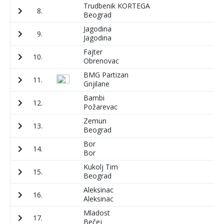
Trudbenik KORTEGA
8.
1
Beograd
Jagodina
9.
2
Jagodina
Fajter
10.
1
Obrenovac
BMG Partizan
11.
1
Gnjilane
Bambi
12.
1
Požarevac
Zemun
13.
1
Beograd
Bor
14.
1
Bor
Kukolj Tim
15.
1
Beograd
Aleksinac
16.
8
Aleksinac
Mladost
17.
6
Bečej