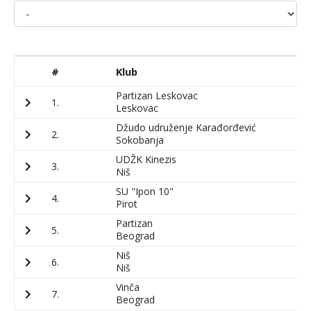
#
Klub
P
Partizan Leskovac
1.
2
Leskovac
Džudo udruženje Karađorđević
2.
2
Sokobanja
UDŽK Kinezis
3.
3
Niš
SU "Ipon 10"
4.
1
Pirot
Partizan
5.
9
Beograd
Niš
6.
1
Niš
Vinča
7.
1
Beograd