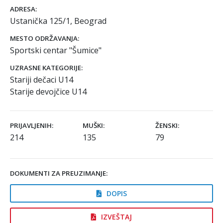
ADRESA:
Ustanička 125/1, Beograd
MESTO ODRŽAVANJA:
Sportski centar "Šumice"
UZRASNE KATEGORIJE:
Stariji dečaci U14
Starije devojčice U14
PRIJAVLJENIH:
MUŠKI:
ŽENSKI:
214
135
79
DOKUMENTI ZA PREUZIMANJE:
DOPIS
IZVEŠTAJ