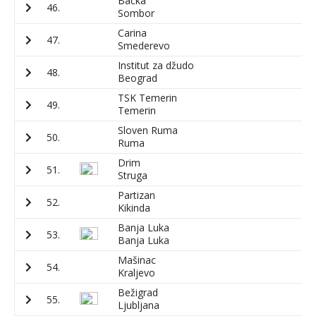
Bačka
46.
2
Sombor
Carina
47.
5
Smederevo
Institut za džudo
48.
5
Beograd
TSK Temerin
49.
6
Temerin
Sloven Ruma
50.
7
Ruma
Drim
51.
8
Struga
Partizan
52.
1
Kikinda
Banja Luka
53.
1
Banja Luka
Mašinac
54.
3
Kraljevo
Bežigrad
55.
6
Ljubljana