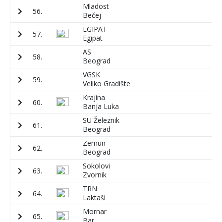
Mladost
56.
1
Bečej
EGIPAT
57.
1
Egipat
AS
58.
2
Beograd
VGSK
59.
3
Veliko Gradište
Krajina
60.
3
Banja Luka
SU Železnik
61.
6
Beograd
Zemun
62.
7
Beograd
Sokolovi
63.
8
Zvornik
TRN
64.
1
Laktaši
Mornar
65.
1
Bar