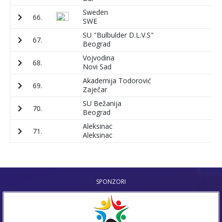
Sweden
66.
1
SWE
SU "Bulbulder D.L.V.S"
67.
2
Beograd
Vojvodina
68.
3
Novi Sad
Akademija Todorović
69.
4
Zaječar
SU Bežanija
70.
5
Beograd
Aleksinac
71.
6
Aleksinac
SPONZORI