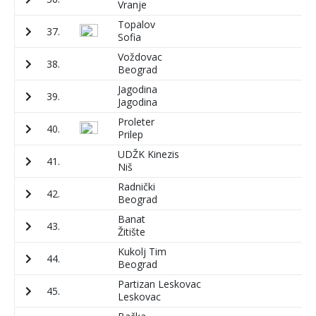
Vranje
Topalov
37.
5
Sofia
Voždovac
38.
1
Beograd
Jagodina
39.
1
Jagodina
Proleter
40.
4
Prilep
UDŽK Kinezis
41.
5
Niš
Radnički
42.
8
Beograd
Banat
43.
2
Žitište
Kukolj Tim
44.
1
Beograd
Partizan Leskovac
45.
2
Leskovac