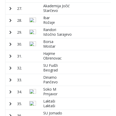
Akademija Jočić
27.
1
Starčevo
Ibar
28.
7
Rožaje
Randori
29.
7
Istočno Sarajevo
Borsa
30.
8
Mostar
Hajime
31.
8
Obrenovac
SU Fudži
32.
5
Beograd
Dinamo
33.
8
Pančevo
Soko M
34.
1
Prnjavor
Laktaši
35.
2
Laktaši
SU Jomado
36.
2