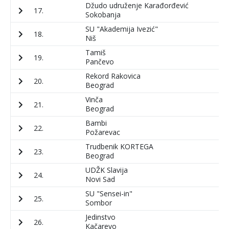
Džudo udruženje Karađorđević
17.
6
Sokobanja
SU "Akademija Ivezić"
18.
1
Niš
Tamiš
19.
1
Pančevo
Rekord Rakovica
20.
1
Beograd
Vinča
21.
1
Beograd
Bambi
22.
1
Požarevac
Trudbenik KORTEGA
23.
1
Beograd
UDŽK Slavija
24.
3
Novi Sad
SU "Sensei-in"
25.
5
Sombor
Jedinstvo
26.
6
Kačarevo