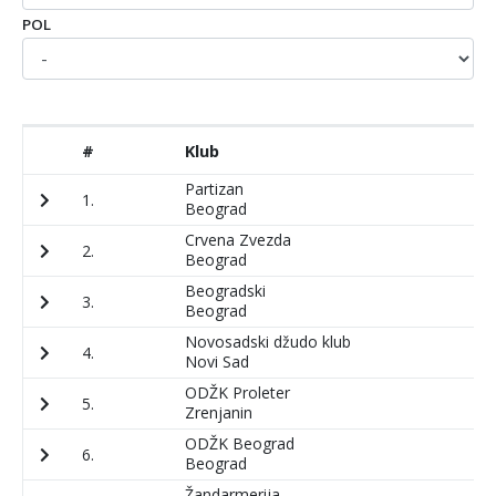
POL
#
Klub
P
Partizan
1.
6
Beograd
Crvena Zvezda
2.
5
Beograd
Beogradski
3.
2
Beograd
Novosadski džudo klub
4.
2
Novi Sad
ODŽK Proleter
5.
3
Zrenjanin
ODŽK Beograd
6.
2
Beograd
Žandarmerija