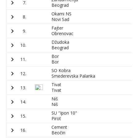
7.
2
Beograd
Okami NS
8.
1
Novi Sad
Fajter
9.
1
Obrenovac
Džudoka
10.
3
Beograd
Bor
11.
1
Bor
SO Kobra
12.
1
Smederevska Palanka
Tivat
13.
7
Tivat
Niš
14.
1
Niš
SU "Ipon 10"
15.
1
Pirot
Cement
16.
3
Beočin