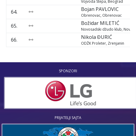
Vojvoda Stepa, Beograd
Bojan
PAVLOVIC
64.
Obrenovac, Obrenovac
Božidar
MILETIĆ
65.
Novosadski džudo klub, Novi S
Nikola
ĐURIĆ
66.
ODŽK Proleter, Zrenjanin
SPONZORI
PRIJATELJI SAJTA