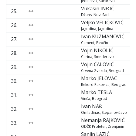
Jedinstvo, Kačarevo
Vukasin
INĐIĆ
25.
Džuns, Novi Sad
Veljko
VELIČKOVIĆ
26.
Jagodina, Jagodina
Ivan
KUZMANOVIĆ
27.
Cement, Beočin
Vojin
NIKOLIĆ
28.
Carina, Smederevo
Vojin
ĆALOVIĆ
29.
Crvena Zvezda, Beograd
Marko
JELOVAC
30.
Rekord Rakovica, Beograd
Marko
TESLA
31.
Vinča, Beograd
Ivan
NAĐ
32.
Omladinac, Stepanovićevo
Nemanja
RAJKOVIĆ
33.
ODŽK Proleter, Zrenjanin
Sanjin
LAZIĆ