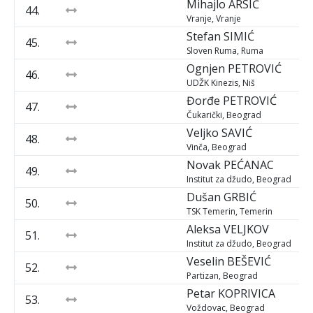
Mihajlo
ARSIĆ
44.
Vranje, Vranje
Stefan
SIMIĆ
45.
Sloven Ruma, Ruma
Ognjen
PETROVIĆ
46.
UDŽK Kinezis, Niš
Đorđe
PETROVIĆ
47.
Čukarički, Beograd
Veljko
SAVIĆ
48.
Vinča, Beograd
Novak
PEĆANAC
49.
Institut za džudo, Beograd
Dušan
GRBIĆ
50.
TSK Temerin, Temerin
Aleksa
VELJKOV
51.
Institut za džudo, Beograd
Veselin
BEŠEVIĆ
52.
Partizan, Beograd
Petar
KOPRIVICA
53.
Voždovac, Beograd