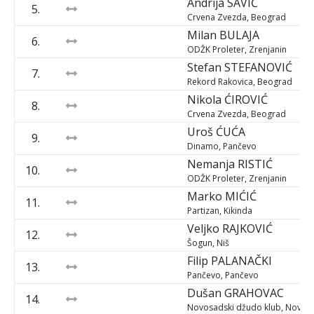
Andrija
SAVIĆ
5.
Crvena Zvezda, Beograd
Milan
BULAJA
6.
ODŽK Proleter, Zrenjanin
Stefan
STEFANOVIĆ
7.
Rekord Rakovica, Beograd
Nikola
ĆIROVIĆ
8.
Crvena Zvezda, Beograd
Uroš
ĆUĆA
9.
Dinamo, Pančevo
Nemanja
RISTIĆ
10.
ODŽK Proleter, Zrenjanin
Marko
MIĆIĆ
11.
Partizan, Kikinda
Veljko
RAJKOVIĆ
12.
Šogun, Niš
Filip
PALANAČKI
13.
Pančevo, Pančevo
Dušan
GRAHOVAC
14.
Novosadski džudo klub, Novi S