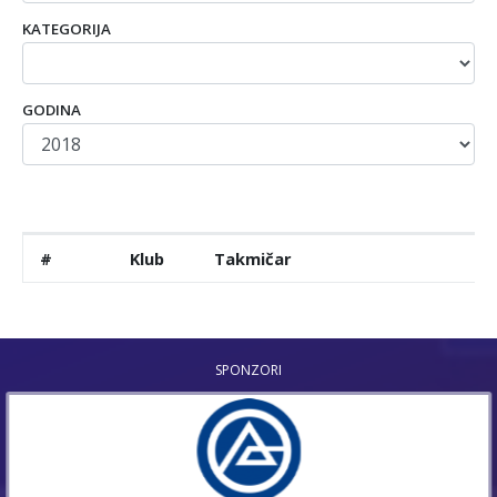
KATEGORIJA
GODINA
#
Klub
Takmičar
SPONZORI