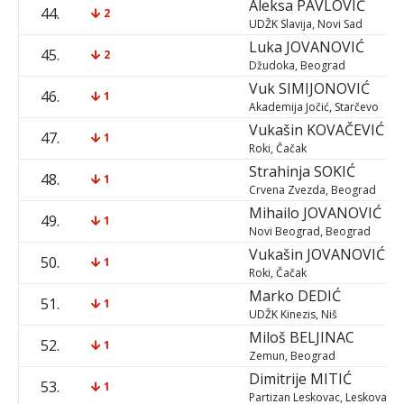
Aleksa
PAVLOVIĆ
44.
2
UDŽK Slavija, Novi Sad
Luka
JOVANOVIĆ
45.
2
Džudoka, Beograd
Vuk
SIMIJONOVIĆ
46.
1
Akademija Jočić, Starčevo
Vukašin
KOVAČEVIĆ
47.
1
Roki, Čačak
Strahinja
SOKIĆ
48.
1
Crvena Zvezda, Beograd
Mihailo
JOVANOVIĆ
49.
1
Novi Beograd, Beograd
Vukašin
JOVANOVIĆ
50.
1
Roki, Čačak
Marko
DEDIĆ
51.
1
UDŽK Kinezis, Niš
Miloš
BELJINAC
52.
1
Zemun, Beograd
Dimitrije
MITIĆ
53.
1
Partizan Leskovac, Leskovac