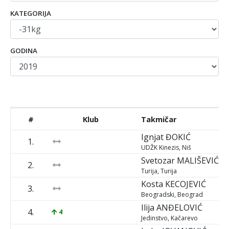
KATEGORIJA
GODINA
#
Klub
Takmičar
Ignjat
ĐOKIĆ
1.
UDŽK Kinezis, Niš
Svetozar
MALIŠEVIĆ
2.
Turija, Turija
Kosta
KECOJEVIĆ
3.
Beogradski, Beograd
Ilija
ANĐELOVIĆ
4.
4
Jedinstvo, Kačarevo