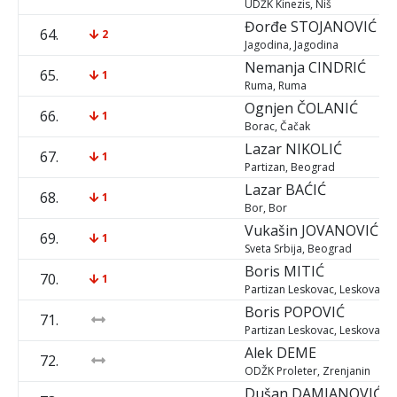
UDŽK Kinezis, Niš
Đorđe
STOJANOVIĆ
64.
2
Jagodina, Jagodina
Nemanja
CINDRIĆ
65.
1
Ruma, Ruma
Ognjen
ČOLANIĆ
66.
1
Borac, Čačak
Lazar
NIKOLIĆ
67.
1
Partizan, Beograd
Lazar
BAĆIĆ
68.
1
Bor, Bor
Vukašin
JOVANOVIĆ
69.
1
Sveta Srbija, Beograd
Boris
MITIĆ
70.
1
Partizan Leskovac, Leskovac
Boris
POPOVIĆ
71.
Partizan Leskovac, Leskovac
Alek
DEME
72.
ODŽK Proleter, Zrenjanin
Dušan
DAMJANOVIĆ