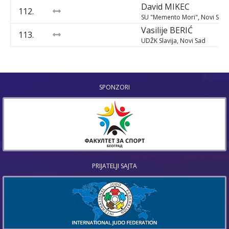
David
MIKEC
112.
SU "Memento Mori", Novi Sad
Vasilije
BERIĆ
113.
UDŽK Slavija, Novi Sad
SPONZORI
PRIJATELJI SAJTA