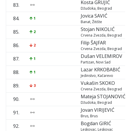
Kosta
GRUJIĆ
83.
Džudoka, Beograd
Jovica
SAVIĆ
84.
1
Banat, Žitište
Stojan
NIKOLIĆ
85.
2
Crvena Zvezda, Beograd
Filip
ŠAJFAR
86.
2
Crvena Zvezda, Beograd
Dušan
VELEMIROV
87.
1
Partizan, Novi Sad
Lazar
KRKOBABIĆ
88.
1
Jedinstvo, Kačarevo
Vukašin
SKOKO
89.
3
Crvena Zvezda, Beograd
Mateja
STOJANOVIĆ
90.
Džudoka, Beograd
Jovan
VIRIJEVIĆ
91.
Brus, Brus
Bogdan
GIRIĆ
92.
Leskovac, Leskovac