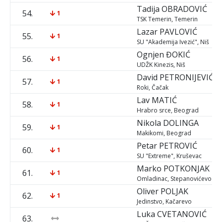
Tadija
OBRADOVIĆ
54.
1
TSK Temerin, Temerin
Lazar
PAVLOVIĆ
55.
1
SU "Akademija Ivezić", Niš
Ognjen
ĐOKIĆ
56.
1
UDŽK Kinezis, Niš
David
PETRONIJEVIĆ
57.
1
Roki, Čačak
Lav
MATIĆ
58.
1
Hrabro srce, Beograd
Nikola
DOLINGA
59.
1
Makikomi, Beograd
Petar
PETROVIĆ
60.
1
SU "Extreme", Kruševac
Marko
POTKONJAK
61.
1
Omladinac, Stepanovićevo
Oliver
POLJAK
62.
1
Jedinstvo, Kačarevo
Luka
CVETANOVIĆ
63.