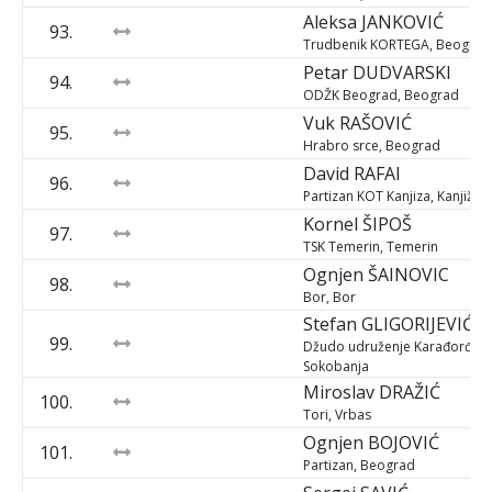
Aleksa
JANKOVIĆ
93.
Trudbenik KORTEGA, Beograd
Petar
DUDVARSKI
94.
ODŽK Beograd, Beograd
Vuk
RAŠOVIĆ
95.
Hrabro srce, Beograd
David
RAFAI
96.
Partizan KOT Kanjiza, Kanjiža
Kornel
ŠIPOŠ
97.
TSK Temerin, Temerin
Ognjen
ŠAINOVIC
98.
Bor, Bor
Stefan
GLIGORIJEVIĆ
99.
Džudo udruženje Karađorđevi
Sokobanja
Miroslav
DRAŽIĆ
100.
Tori, Vrbas
Ognjen
BOJOVIĆ
101.
Partizan, Beograd