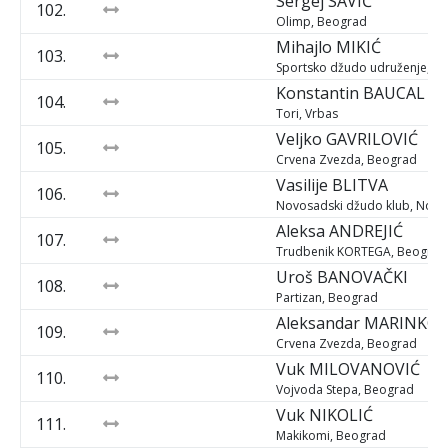
Sergej
SAVIĆ
102.
Olimp, Beograd
Mihajlo
MIKIĆ
103.
Sportsko džudo udruženje, P
Konstantin
BAUCAL
104.
Tori, Vrbas
Veljko
GAVRILOVIĆ
105.
Crvena Zvezda, Beograd
Vasilije
BLITVA
106.
Novosadski džudo klub, Novi 
Aleksa
ANDREJIĆ
107.
Trudbenik KORTEGA, Beograd
Uroš
BANOVAČKI
108.
Partizan, Beograd
Aleksandar
MARINKOV
109.
Crvena Zvezda, Beograd
Vuk
MILOVANOVIĆ
110.
Vojvoda Stepa, Beograd
Vuk
NIKOLIĆ
111.
Makikomi, Beograd