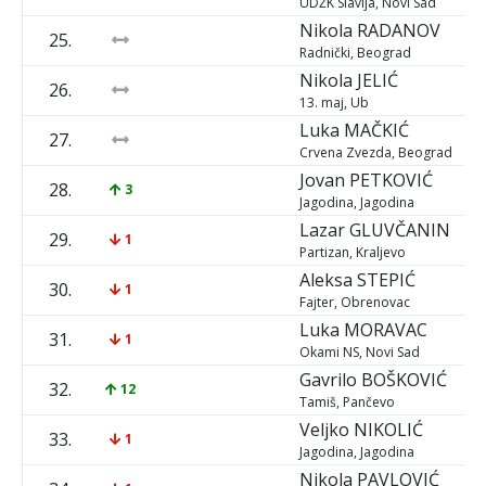
UDŽK Slavija, Novi Sad
Nikola
RADANOV
25.
Radnički, Beograd
Nikola
JELIĆ
26.
13. maj, Ub
Luka
MAČKIĆ
27.
Crvena Zvezda, Beograd
Jovan
PETKOVIĆ
28.
3
Jagodina, Jagodina
Lazar
GLUVČANIN
29.
1
Partizan, Kraljevo
Aleksa
STEPIĆ
30.
1
Fajter, Obrenovac
Luka
MORAVAC
31.
1
Okami NS, Novi Sad
Gavrilo
BOŠKOVIĆ
32.
12
Tamiš, Pančevo
Veljko
NIKOLIĆ
33.
1
Jagodina, Jagodina
Nikola
PAVLOVIĆ