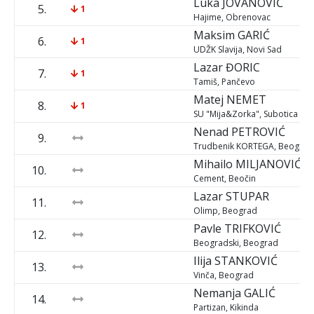
Luka
JOVANOVIĆ
5.
1
Hajime, Obrenovac
Maksim
GARIĆ
6.
1
UDŽK Slavija, Novi Sad
Lazar
ĐORIC
7.
1
Tamiš, Pančevo
Matej
NEMET
8.
1
SU "Mija&Zorka", Subotica
Nenad
PETROVIĆ
9.
Trudbenik KORTEGA, Beograd
Mihailo
MILJANOVIĆ
10.
Cement, Beočin
Lazar
STUPAR
11.
Olimp, Beograd
Pavle
TRIFKOVIĆ
12.
Beogradski, Beograd
Ilija
STANKOVIĆ
13.
Vinča, Beograd
Nemanja
GALIĆ
14.
Partizan, Kikinda