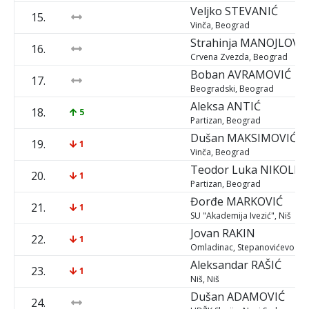
Veljko
STEVANIĆ
15.
Vinča, Beograd
Strahinja
MANOJLOVI
16.
Crvena Zvezda, Beograd
Boban
AVRAMOVIĆ
17.
Beogradski, Beograd
Aleksa
ANTIĆ
18.
5
Partizan, Beograd
Dušan
MAKSIMOVIĆ
19.
1
Vinča, Beograd
Teodor Luka
NIKOLIĆ
20.
1
Partizan, Beograd
Đorđe
MARKOVIĆ
21.
1
SU "Akademija Ivezić", Niš
Jovan
RAKIN
22.
1
Omladinac, Stepanovićevo
Aleksandar
RAŠIĆ
23.
1
Niš, Niš
Dušan
ADAMOVIĆ
24.