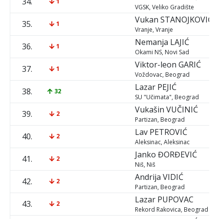
34.
1
VGSK, Veliko Gradište
Vukan
STANOJKOVIĆ
35.
1
Vranje, Vranje
Nemanja
LAJIĆ
36.
1
Okami NS, Novi Sad
Viktor-leon
GARIĆ
37.
1
Voždovac, Beograd
Lazar
PEJIĆ
38.
32
SU "Učimata", Beograd
Vukašin
VUČINIĆ
39.
2
Partizan, Beograd
Lav
PETROVIĆ
40.
2
Aleksinac, Aleksinac
Janko
ĐORĐEVIĆ
41.
2
Niš, Niš
Andrija
VIDIĆ
42.
2
Partizan, Beograd
Lazar
PUPOVAC
43.
2
Rekord Rakovica, Beograd