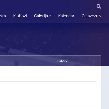
ista
Klubovi
Galerija
Kalendar
O savezu
BODOVI