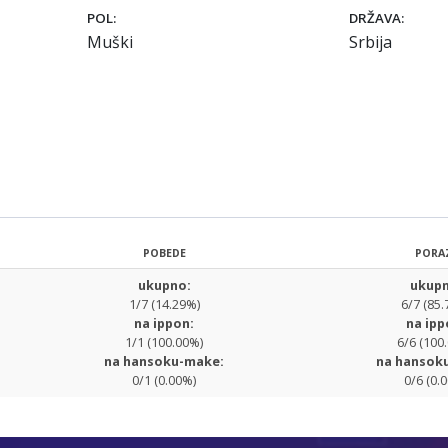
POL:
DRŽAVA:
Muški
Srbija
POBEDE
PORA
ukupno:
ukupn
1/7 (14.29%)
6/7 (85.
na ippon:
na ipp
1/1 (100.00%)
6/6 (100
na hansoku-make:
na hansok
0/1 (0.00%)
0/6 (0.