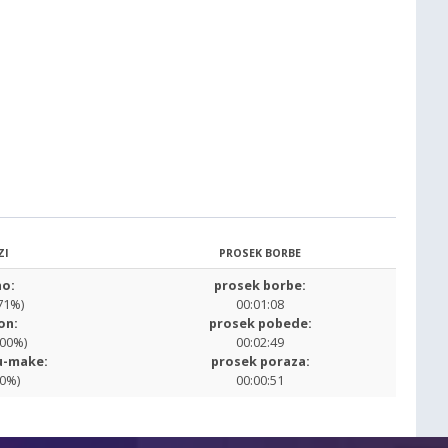
ZI
PROSEK BORBE
o:
prosek borbe:
71%)
00:01:08
on:
prosek pobede:
.00%)
00:02:49
u-make:
prosek poraza:
00%)
00:00:51