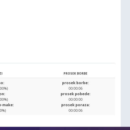
ZI
PROSEK BORBE
o:
prosek borbe:
.00%)
00:00:06
on:
prosek pobede:
.00%)
00:00:00
u-make:
prosek poraza:
00%)
00:00:06