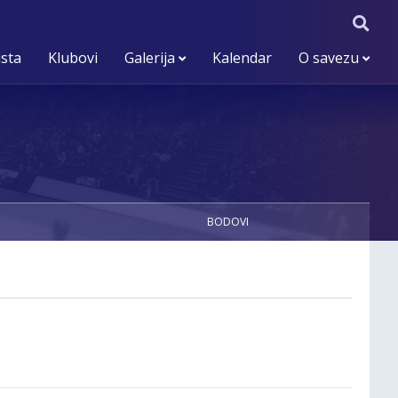
ista
Klubovi
Galerija
Kalendar
O savezu
BODOVI