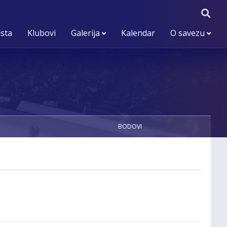
ista
Klubovi
Galerija
Kalendar
O savezu
BODOVI