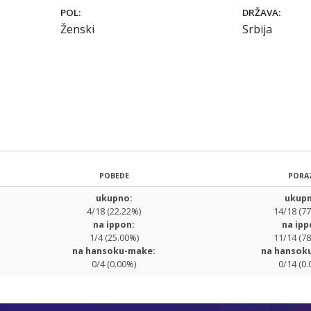
POL:
DRŽAVA:
Ženski
Srbija
POBEDE
PORA
ukupno:
ukupn
4/18 (22.22%)
14/18 (7
na ippon:
na ipp
1/4 (25.00%)
11/14 (7
na hansoku-make:
na hansok
0/4 (0.00%)
0/14 (0.