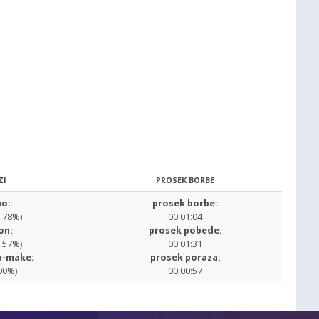
ZI
PROSEK BORBE
o:
prosek borbe:
7.78%)
00:01:04
on:
prosek pobede:
8.57%)
00:01:31
u-make:
prosek poraza:
00%)
00:00:57