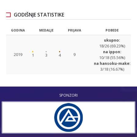
GODIŠNJE STATISTIKE
GODINA
MEDALJE
PRIJAVA
POBEDE
ukupno:
18/26 (69.23%)
na ippon:
2019
9
1
3
4
10/18 (55.56%)
na hansoku-make:
3/18 (16.67%)
SPONZORI