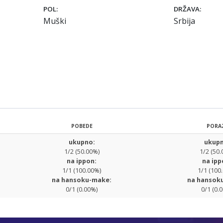
POL:
DRŽAVA:
Muški
Srbija
POBEDE
PORA
ukupno:
ukupn
1/2 (50.00%)
1/2 (50.
na ippon:
na ipp
1/1 (100.00%)
1/1 (100
na hansoku-make:
na hansok
0/1 (0.00%)
0/1 (0.