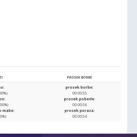
ZI
PROSEK BORBE
o:
prosek borbe:
00%)
00:00:55
on:
prosek pobede:
.00%)
00:00:56
u-make:
prosek poraza:
00%)
00:00:54