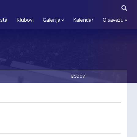
ista
Klubovi
Galerija
Kalendar
O savezu
BODOVI