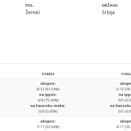
POL:
DRŽAVA:
Ženski
Srbija
POBEDE
PORA
ukupno:
ukupn
8/13 (61.54%)
5/13 (38
na ippon:
na ipp
6/8 (75.00%)
0/5 (0.
na hansoku-make:
na hansok
0/8 (0.00%)
0/5 (0.
ukupno:
ukupn
7/11 (63.64%)
4/11 (36