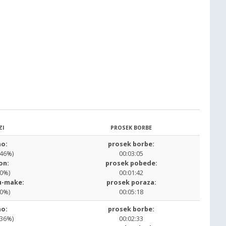
ZI
PROSEK BORBE
o:
prosek borbe:
.46%)
00:03:05
on:
prosek pobede:
00%)
00:01:42
u-make:
prosek poraza:
00%)
00:05:18
o:
prosek borbe:
.36%)
00:02:33