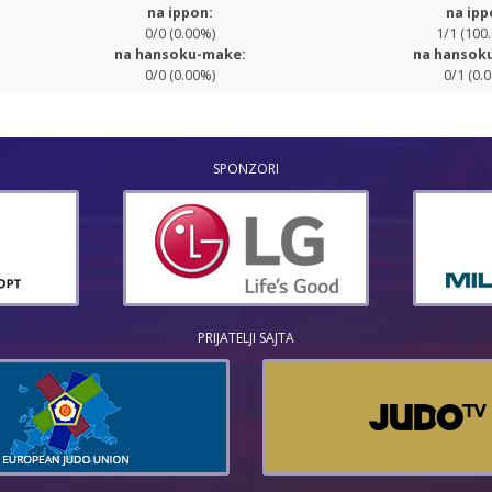
na ippon:
na ipp
0/0 (0.00%)
1/1 (100
na hansoku-make:
na hansok
0/0 (0.00%)
0/1 (0.
SPONZORI
PRIJATELJI SAJTA