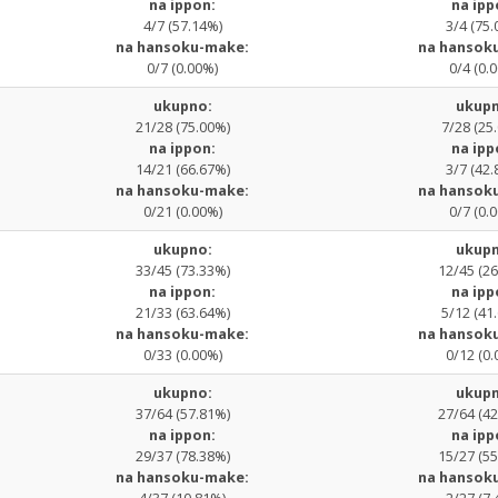
na ippon:
na ipp
4/7 (57.14%)
3/4 (75.
na hansoku-make:
na hansok
0/7 (0.00%)
0/4 (0.
ukupno:
ukupn
21/28 (75.00%)
7/28 (25
na ippon:
na ipp
14/21 (66.67%)
3/7 (42.
na hansoku-make:
na hansok
0/21 (0.00%)
0/7 (0.
ukupno:
ukupn
33/45 (73.33%)
12/45 (2
na ippon:
na ipp
21/33 (63.64%)
5/12 (41
na hansoku-make:
na hansok
0/33 (0.00%)
0/12 (0.
ukupno:
ukupn
37/64 (57.81%)
27/64 (4
na ippon:
na ipp
29/37 (78.38%)
15/27 (5
na hansoku-make:
na hansok