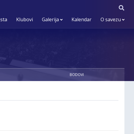
ista
Klubovi
Galerija
Kalendar
O savezu
BODOVI