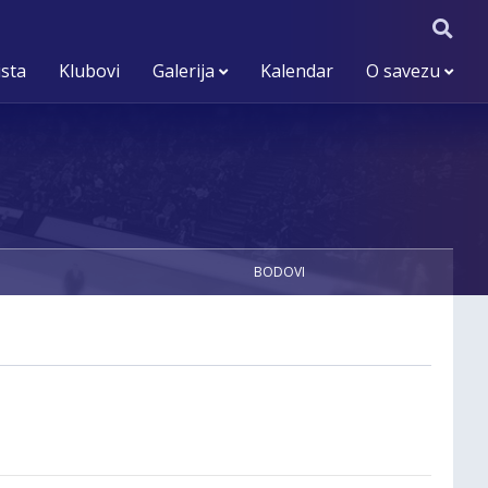
ista
Klubovi
Galerija
Kalendar
O savezu
BODOVI