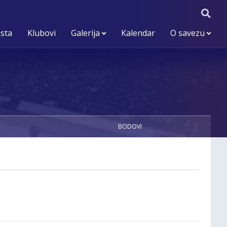
ista
Klubovi
Galerija
Kalendar
O savezu
BODOVI