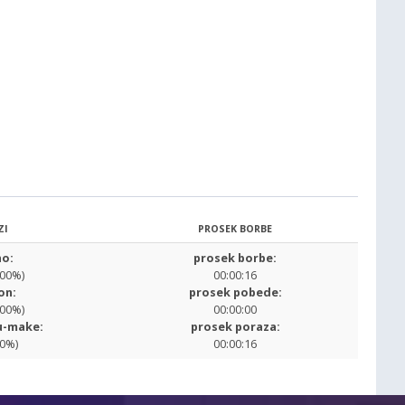
ZI
PROSEK BORBE
o:
prosek borbe:
.00%)
00:00:16
on:
prosek pobede:
.00%)
00:00:00
u-make:
prosek poraza:
00%)
00:00:16