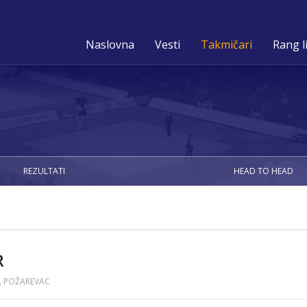
Naslovna
Vesti
Takmičari
Rang l
REZULTATI
HEAD TO HEAD
R
, POŽAREVAC