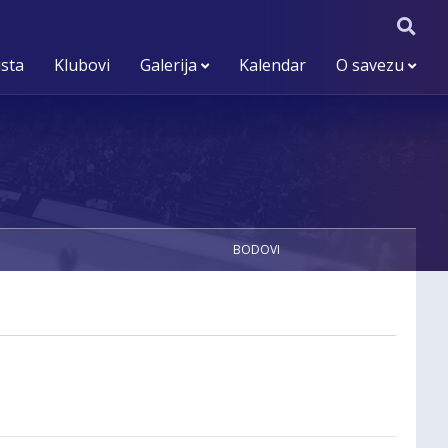
ista
Klubovi
Galerija
Kalendar
O savezu
BODOVI