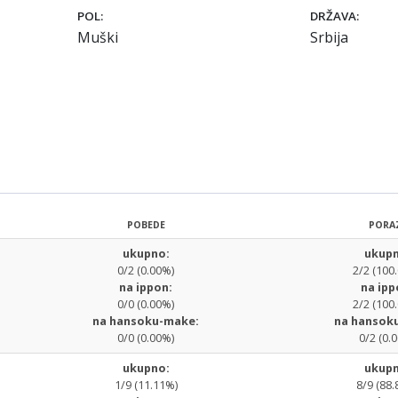
POL:
DRŽAVA:
Muški
Srbija
POBEDE
PORA
ukupno:
ukupn
0/2 (0.00%)
2/2 (100
na ippon:
na ipp
0/0 (0.00%)
2/2 (100
na hansoku-make:
na hansok
0/0 (0.00%)
0/2 (0.
ukupno:
ukupn
1/9 (11.11%)
8/9 (88.