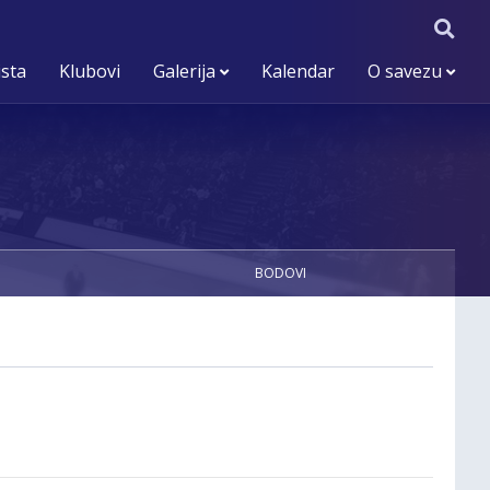
ista
Klubovi
Galerija
Kalendar
O savezu
BODOVI