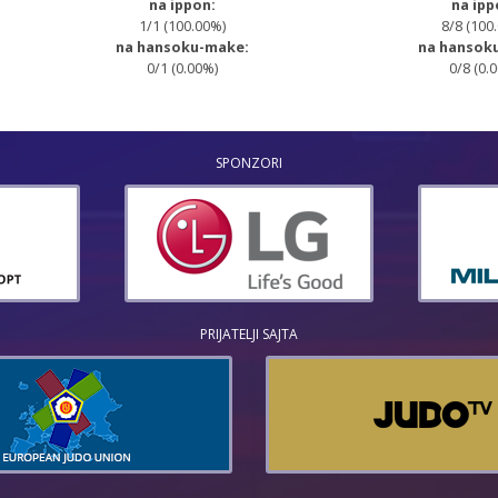
na ippon:
na ipp
1/1 (100.00%)
8/8 (100
na hansoku-make:
na hansok
0/1 (0.00%)
0/8 (0.
SPONZORI
PRIJATELJI SAJTA