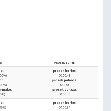
ZI
PROSEK BORBE
o:
prosek borbe:
.00%)
00:00:43
on:
prosek pobede:
.00%)
00:00:00
u-make:
prosek poraza:
00%)
00:00:43
o:
prosek borbe:
89%)
00:00:31