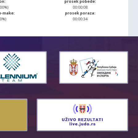
on:
prosek pobede:
.00%)
00:00:08
u-make:
prosek poraza:
00%)
00:00:34