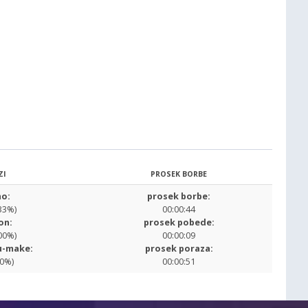
ZI
PROSEK BORBE
o:
prosek borbe:
33%)
00:00:44
on:
prosek pobede:
00%)
00:00:09
u-make:
prosek poraza:
00%)
00:00:51