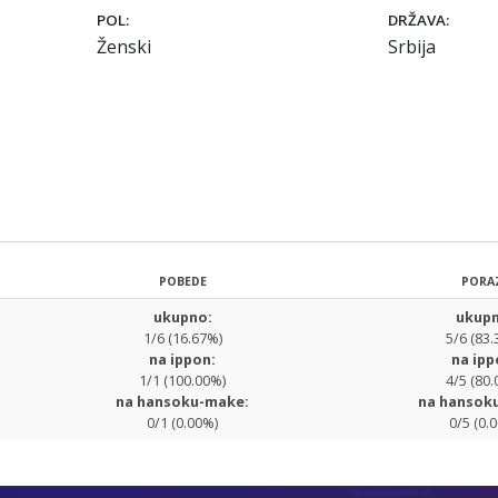
POL:
DRŽAVA:
Ženski
Srbija
POBEDE
PORA
ukupno:
ukupn
1/6 (16.67%)
5/6 (83.
na ippon:
na ipp
1/1 (100.00%)
4/5 (80.
na hansoku-make:
na hansok
0/1 (0.00%)
0/5 (0.