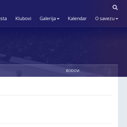
ista
Klubovi
Galerija
Kalendar
O savezu
BODOVI