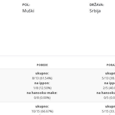
POL:
DRŽAVA:
Muški
Srbija
POBEDE
PORA
ukupno:
ukupn
8/13 (61.54%)
5/13 (38
na ippon:
na ipp
1/8 (12.50%)
2/5 (40.
na hansoku-make:
na hansok
0/8 (0.00%)
0/5 (0.
ukupno:
ukupn
10/15 (66.67%)
5/15 (33