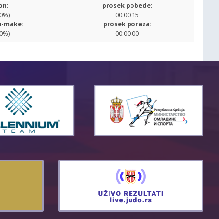
on:
prosek pobede:
00%)
00:00:15
u-make:
prosek poraza:
00%)
00:00:00