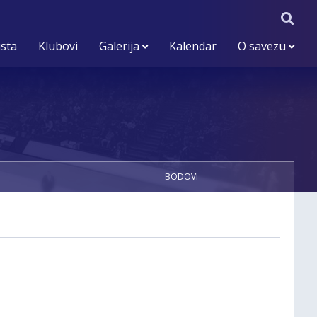
ista
Klubovi
Galerija
Kalendar
O savezu
BODOVI