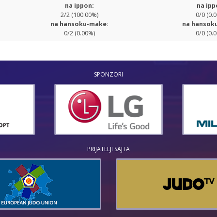
na ippon:
na ipp
2/2 (100.00%)
0/0 (0.
na hansoku-make:
na hansok
0/2 (0.00%)
0/0 (0.
SPONZORI
PRIJATELJI SAJTA