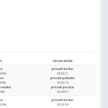
ZI
PROSEK BORBE
o:
prosek borbe:
.46%)
00:03:51
on:
prosek pobede:
00%)
00:03:14
u-make:
prosek poraza:
00%)
00:04:51
o:
prosek borbe:
.33%)
00:02:59