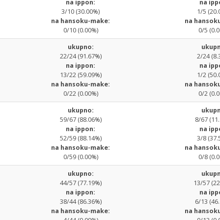
na ippon:
na ipp
3/10 (30.00%)
1/5 (20.
na hansoku-make:
na hansok
0/10 (0.00%)
0/5 (0.
ukupno:
ukupn
22/24 (91.67%)
2/24 (8.
na ippon:
na ipp
13/22 (59.09%)
1/2 (50.
na hansoku-make:
na hansok
0/22 (0.00%)
0/2 (0.
ukupno:
ukupn
59/67 (88.06%)
8/67 (11
na ippon:
na ipp
52/59 (88.14%)
3/8 (37.
na hansoku-make:
na hansok
0/59 (0.00%)
0/8 (0.
ukupno:
ukupn
44/57 (77.19%)
13/57 (2
na ippon:
na ipp
38/44 (86.36%)
6/13 (46
na hansoku-make:
na hansok