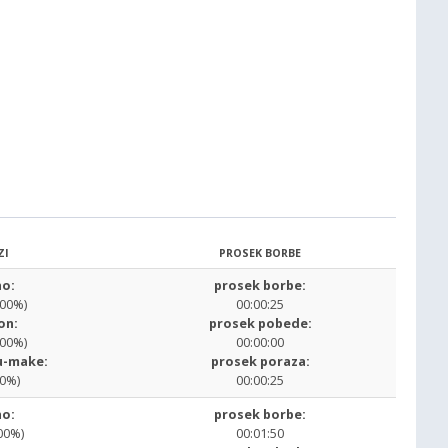
ZI
PROSEK BORBE
o:
prosek borbe:
.00%)
00:00:25
on:
prosek pobede:
.00%)
00:00:00
u-make:
prosek poraza:
00%)
00:00:25
o:
prosek borbe:
00%)
00:01:50