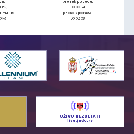
on:
prosek pobede:
33%)
00:00:54
u-make:
prosek poraza:
00%)
00:02:09