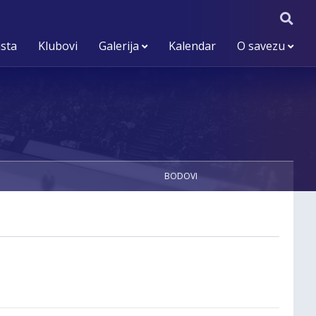
ista
Klubovi
Galerija
Kalendar
O savezu
BODOVI