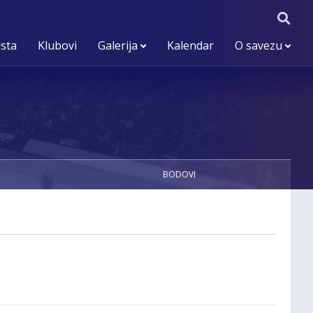
ista
Klubovi
Galerija
Kalendar
O savezu
BODOVI