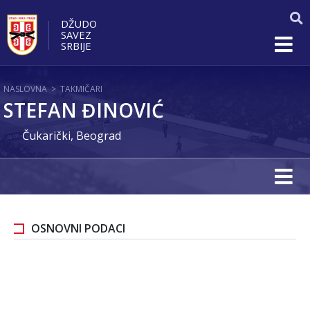
DŽUDO
SAVEZ
SRBIJE
NASLOVNA
>
TAKMIČARI
STEFAN ĐINOVIĆ
Čukarički, Beograd
OSNOVNI PODACI