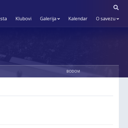
ista
Klubovi
Galerija
Kalendar
O savezu
BODOVI