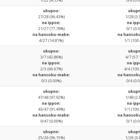
1/22 (4.55%)
0/8 (0.
ukupno:
ukupn
27/28 (96.43%)
1/28 (3.
na ippon:
na ipp
21/27 (77.78%)
0/1 (0.
na hansoku-make:
na hansok
4/27 (14.81%)
1/1 (100
ukupno:
ukupn
3/7 (42.86%)
4/7 (57.
na ippon:
na ipp
2/3 (66.67%)
4/4 (100
na hansoku-make:
na hansok
0/3 (0.00%)
0/4 (0.
ukupno:
ukupn
47/48 (97.92%)
1/48 (2.
na ippon:
na ipp
43/47 (91.49%)
1/1 (100
na hansoku-make:
na hansok
0/47 (0.00%)
0/1 (0.
ukupno:
ukupn
25/26 (96.15%)
1/26 (3.