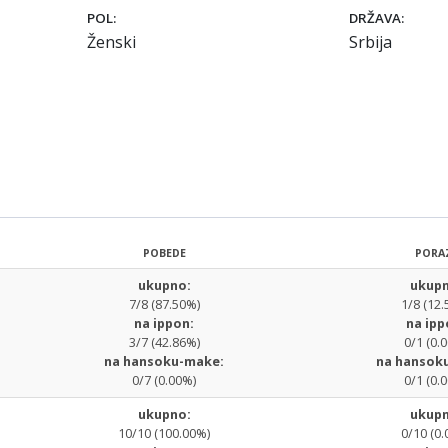
POL:
DRŽAVA:
Ženski
Srbija
POBEDE
PORA
ukupno:
ukupn
7/8 (87.50%)
1/8 (12.
na ippon:
na ipp
3/7 (42.86%)
0/1 (0.
na hansoku-make:
na hansok
0/7 (0.00%)
0/1 (0.
ukupno:
ukupn
10/10 (100.00%)
0/10 (0.