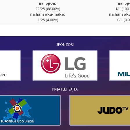
na ippon:
na ipp
22/25 (88.00%)
1/1 (100
na hansoku-make:
na hansok
1/25 (4.00%)
0/1 (0.
SPONZORI
PRIJATELJI SAJTA