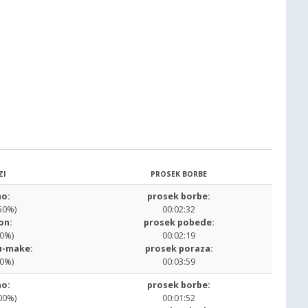
ZI
PROSEK BORBE
o:
prosek borbe:
50%)
00:02:32
on:
prosek pobede:
00%)
00:02:19
u-make:
prosek poraza:
00%)
00:03:59
o:
prosek borbe:
00%)
00:01:52