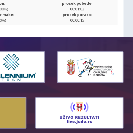
on:
prosek pobede:
.00%)
00:01:02
u-make:
prosek poraza:
00%)
00:00:15