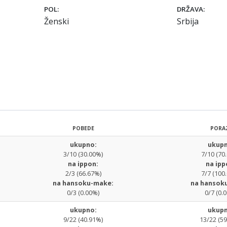
POL:
DRŽAVA:
Ženski
Srbija
POBEDE
PORA
ukupno:
ukupn
3/10 (30.00%)
7/10 (70
na ippon:
na ipp
2/3 (66.67%)
7/7 (100
na hansoku-make:
na hansok
0/3 (0.00%)
0/7 (0.
ukupno:
ukupn
9/22 (40.91%)
13/22 (5