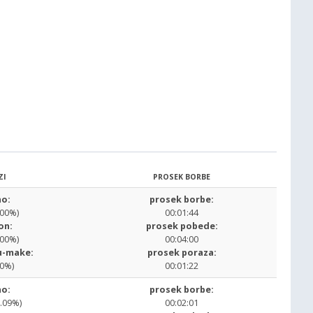
ZI
PROSEK BORBE
o:
prosek borbe:
.00%)
00:01:44
on:
prosek pobede:
.00%)
00:04:00
u-make:
prosek poraza:
00%)
00:01:22
o:
prosek borbe:
9.09%)
00:02:01