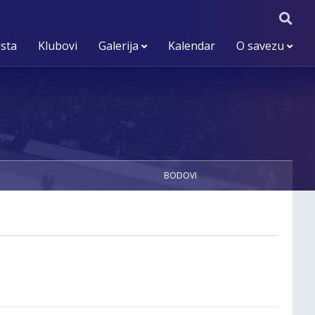
ista
Klubovi
Galerija
Kalendar
O savezu
BODOVI