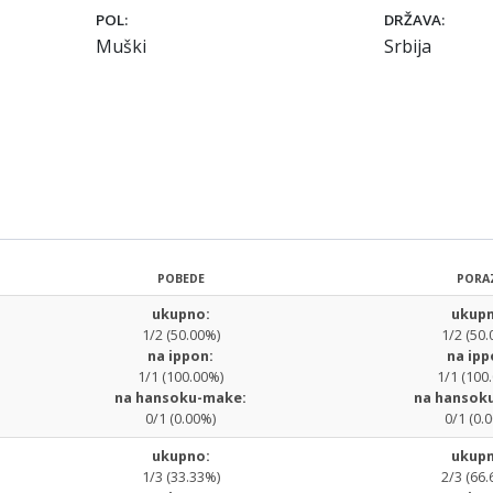
POL:
DRŽAVA:
Muški
Srbija
POBEDE
PORA
ukupno:
ukupn
1/2 (50.00%)
1/2 (50.
na ippon:
na ipp
1/1 (100.00%)
1/1 (100
na hansoku-make:
na hansok
0/1 (0.00%)
0/1 (0.
ukupno:
ukupn
1/3 (33.33%)
2/3 (66.