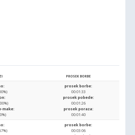
ZI
PROSEK BORBE
o:
prosek borbe:
00%)
00:01:33
on:
prosek pobede:
.00%)
00:01:26
u-make:
prosek poraza:
00%)
00:01:40
o:
prosek borbe:
67%)
00:03:06