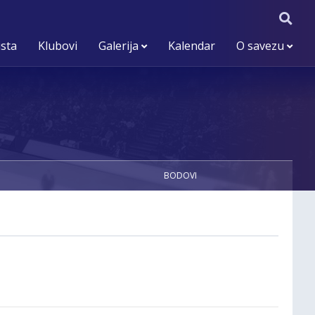
ista
Klubovi
Galerija
Kalendar
O savezu
BODOVI