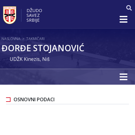
DŽUDO
SAVEZ
SRBIJE
NASLOVNA
>
TAKMIČARI
ĐORĐE STOJANOVIĆ
UDŽK Kinezis, Niš
OSNOVNI PODACI