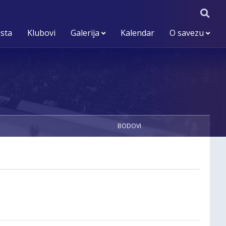
ista
Klubovi
Galerija
Kalendar
O savezu
BODOVI