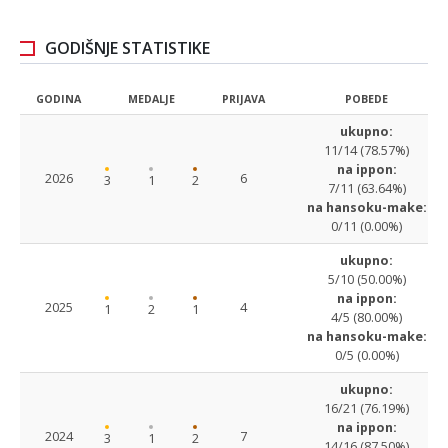
GODIŠNJE STATISTIKE
GODINA
MEDALJE
PRIJAVA
POBEDE
ukupno:
11/14 (78.57%)
na ippon:
2026
6
3
1
2
7/11 (63.64%)
na hansoku-make:
0/11 (0.00%)
ukupno:
5/10 (50.00%)
na ippon:
2025
4
1
2
1
4/5 (80.00%)
na hansoku-make:
0/5 (0.00%)
ukupno:
16/21 (76.19%)
na ippon:
2024
7
3
1
2
14/16 (87.50%)