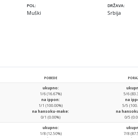
POL:
DRŽAVA:
Muški
Srbija
POBEDE
PORA
ukupno:
ukupn
1/6 (16.67%)
5/6 (83.
na ippon:
na ipp
1/1 (100.00%)
5/5 (100
na hansoku-make:
na hansok
0/1 (0.00%)
0/5 (0.
ukupno:
ukupn
1/8 (12.50%)
7/8 (87.