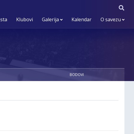
ista
Klubovi
Galerija
Kalendar
O savezu
BODOVI