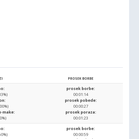
ZI
PROSEK BORBE
o:
prosek borbe:
33%)
00:01:14
on:
prosek pobede:
.00%)
00:00:27
u-make:
prosek poraza:
00%)
00:01:23
o:
prosek borbe:
50%)
00:00:59