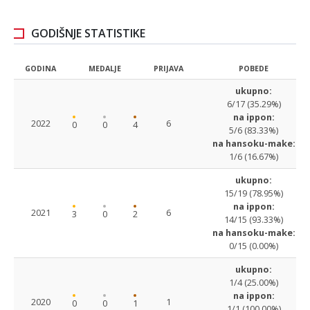
GODIŠNJE STATISTIKE
GODINA
MEDALJE
PRIJAVA
POBEDE
ukupno:
6/17 (35.29%)
na ippon:
2022
6
0
0
4
5/6 (83.33%)
na hansoku-make:
1/6 (16.67%)
ukupno:
15/19 (78.95%)
na ippon:
2021
6
3
0
2
14/15 (93.33%)
na hansoku-make:
0/15 (0.00%)
ukupno:
1/4 (25.00%)
na ippon:
2020
1
0
0
1
1/1 (100.00%)