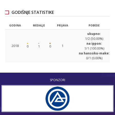
GODIŠNJE STATISTIKE
GODINA
MEDALJE
PRIJAVA
POBEDE
ukupno:
1/2 (50.00%)
na ippon:
2018
1
0
1
0
1/1 (100.00%)
na hansoku-make:
0/1 (0.00%)
SPONZORI