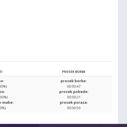
ZI
PROSEK BORBE
o:
prosek borbe:
00%)
00:00:47
on:
prosek pobede:
.00%)
00:00:21
u-make:
prosek poraza:
00%)
00:00:56