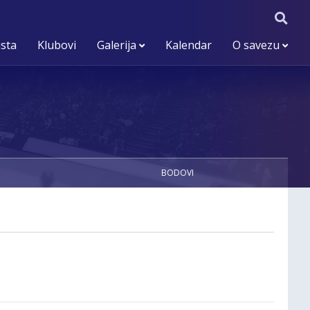
ista
Klubovi
Galerija
Kalendar
O savezu
BODOVI