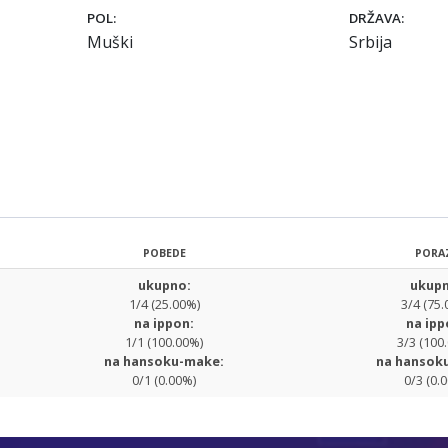
POL:
DRŽAVA:
Muški
Srbija
POBEDE
PORA
ukupno:
ukupn
1/4 (25.00%)
3/4 (75.
na ippon:
na ipp
1/1 (100.00%)
3/3 (100
na hansoku-make:
na hansok
0/1 (0.00%)
0/3 (0.