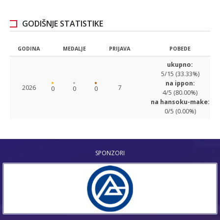
GODIŠNJE STATISTIKE
GODINA
MEDALJE
PRIJAVA
POBEDE
ukupno:
5/15 (33.33%)
na ippon:
2026
7
0
0
0
4/5 (80.00%)
na hansoku-make:
0/5 (0.00%)
SPONZORI