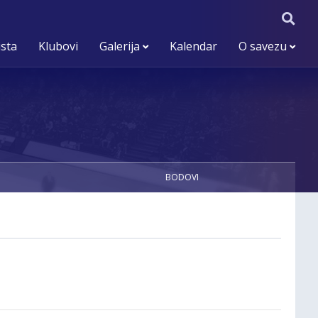
ista
Klubovi
Galerija
Kalendar
O savezu
BODOVI