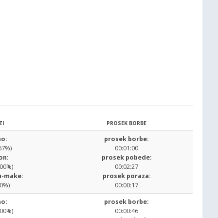
ZI
PROSEK BORBE
o:
prosek borbe:
67%)
00:01:00
on:
prosek pobede:
.00%)
00:02:27
u-make:
prosek poraza:
00%)
00:00:17
o:
prosek borbe:
.00%)
00:00:46