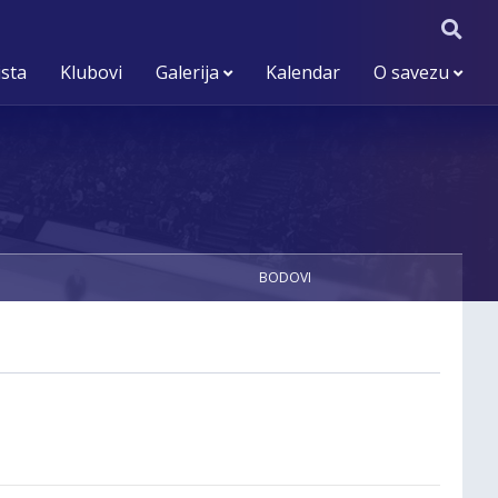
ista
Klubovi
Galerija
Kalendar
O savezu
BODOVI