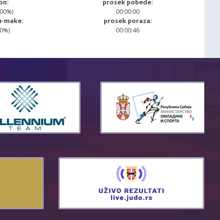
on:
prosek pobede:
.00%)
00:00:00
u-make:
prosek poraza:
00%)
00:00:46