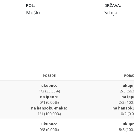
POL:
DRŽAVA:
Muški
Srbija
POBEDE
PORA
ukupno:
ukupn
1/3 (33.33%)
2/3 (66.
na ippon:
na ipp
0/1 (0.00%)
2/2 (100
na hansoku-make:
na hansok
1/1 (100.00%)
0/2 (0.
ukupno:
ukupn
0/8 (0.00%)
8/8 (100