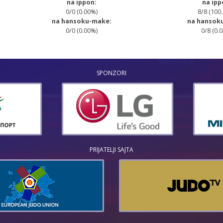
na ippon:
na ipp
0/0 (0.00%)
8/8 (100
na hansoku-make:
na hansok
0/0 (0.00%)
0/8 (0.
SPONZORI
PRIJATELJI SAJTA