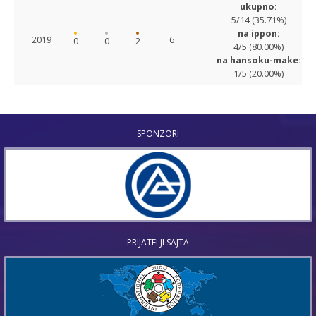
ukupno:
5/14 (35.71%)
na ippon:
2019
6
0
0
2
4/5 (80.00%)
na hansoku-make:
1/5 (20.00%)
SPONZORI
PRIJATELJI SAJTA