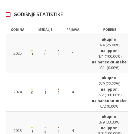
GODIŠNJE STATISTIKE
GODINA
MEDALJE
PRIJAVA
POBEDE
ukupno:
1/4 (25.00%)
na ippon:
2025
1
1
0
1
1/1 (100.00%)
na hansoku-make:
0/1 (0.00%)
ukupno:
2/9 (22.22%)
na ippon:
2024
4
0
1
1
2/2 (100.00%)
na hansoku-make:
0/2 (0.00%)
ukupno:
3/9 (33.33%)
na ippon:
2023
4
1
2
1
3/3 (100.00%)