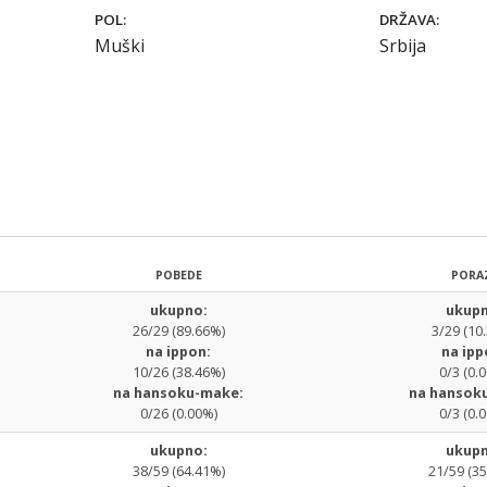
POL:
DRŽAVA:
Muški
Srbija
POBEDE
PORA
ukupno:
ukupn
26/29 (89.66%)
3/29 (10
na ippon:
na ipp
10/26 (38.46%)
0/3 (0.
na hansoku-make:
na hansok
0/26 (0.00%)
0/3 (0.
ukupno:
ukupn
38/59 (64.41%)
21/59 (3