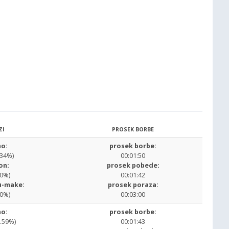
ZI
PROSEK BORBE
o:
prosek borbe:
.34%)
00:01:50
on:
prosek pobede:
00%)
00:01:42
u-make:
prosek poraza:
00%)
00:03:00
o:
prosek borbe:
5.59%)
00:01:43