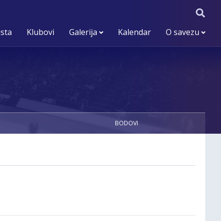
ista
Klubovi
Galerija
Kalendar
O savezu
BODOVI