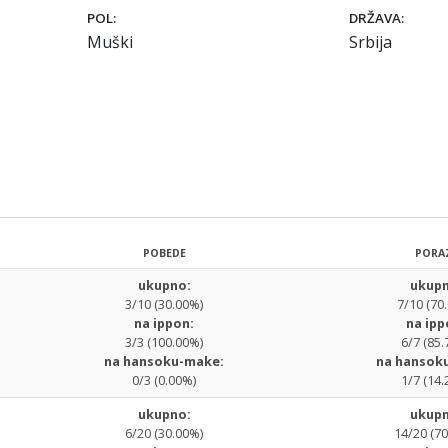
POL:
DRŽAVA:
Muški
Srbija
POBEDE
PORA
ukupno:
ukupn
3/10 (30.00%)
7/10 (70
na ippon:
na ipp
3/3 (100.00%)
6/7 (85.
na hansoku-make:
na hansok
0/3 (0.00%)
1/7 (14.
ukupno:
ukupn
6/20 (30.00%)
14/20 (7