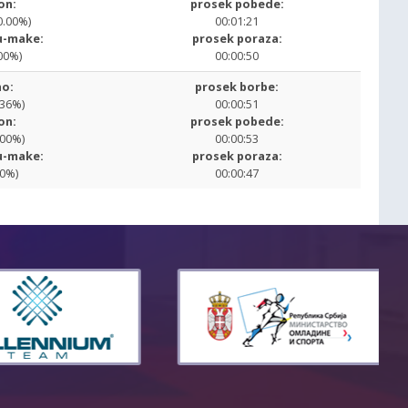
on:
prosek pobede:
0.00%)
00:01:21
u-make:
prosek poraza:
00%)
00:00:50
o:
prosek borbe:
.36%)
00:00:51
on:
prosek pobede:
.00%)
00:00:53
u-make:
prosek poraza:
00%)
00:00:47