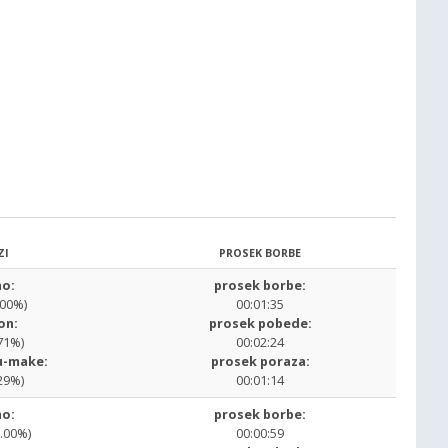
ZI
PROSEK BORBE
o:
prosek borbe:
.00%)
00:01:35
on:
prosek pobede:
71%)
00:02:24
u-make:
prosek poraza:
29%)
00:01:14
o:
prosek borbe:
0.00%)
00:00:59