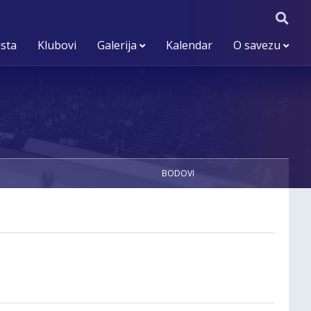
ista
Klubovi
Galerija
Kalendar
O savezu
BODOVI