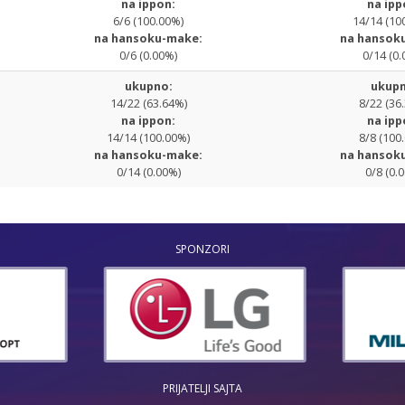
na ippon:
na ipp
6/6 (100.00%)
14/14 (10
na hansoku-make:
na hansok
0/6 (0.00%)
0/14 (0.
ukupno:
ukupn
14/22 (63.64%)
8/22 (36
na ippon:
na ipp
14/14 (100.00%)
8/8 (100
na hansoku-make:
na hansok
0/14 (0.00%)
0/8 (0.
SPONZORI
PRIJATELJI SAJTA