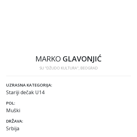
MARKO
GLAVONJIĆ
SU "DŽUDO KULTURA", BEOGRAD
UZRASNA KATEGORIJA:
Stariji dečak U14
POL:
Muški
DRŽAVA:
Srbija