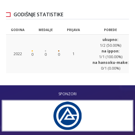
GODIŠNJE STATISTIKE
GODINA
MEDALJE
PRIJAVA
POBEDE
ukupno:
1/2 (50.00%)
na ippon:
2022
1
0
0
0
1/1 (100.00%)
na hansoku-make:
0/1 (0.00%)
SPONZORI