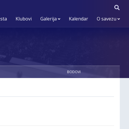
ista
Klubovi
Galerija
Kalendar
O savezu
BODOVI