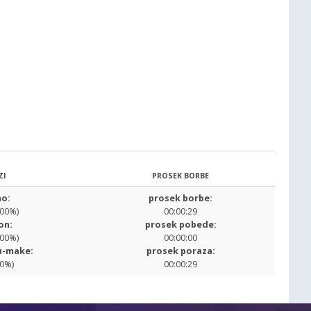
ZI
PROSEK BORBE
o:
prosek borbe:
.00%)
00:00:29
on:
prosek pobede:
.00%)
00:00:00
u-make:
prosek poraza:
00%)
00:00:29