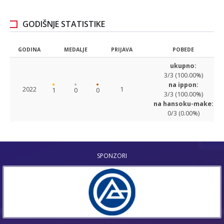
GODIŠNJE STATISTIKE
GODINA
MEDALJE
PRIJAVA
POBEDE
ukupno:
3/3 (100.00%)
na ippon:
2022
1
1
0
0
3/3 (100.00%)
na hansoku-make:
0/3 (0.00%)
SPONZORI