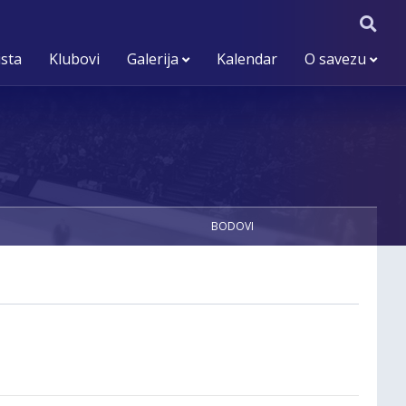
ista
Klubovi
Galerija
Kalendar
O savezu
BODOVI