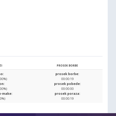
ZI
PROSEK BORBE
o:
prosek borbe:
.00%)
00:00:19
on:
prosek pobede:
.00%)
00:00:00
u-make:
prosek poraza:
00%)
00:00:19