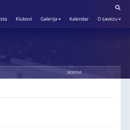
ista
Klubovi
Galerija
Kalendar
O savezu
BODOVI