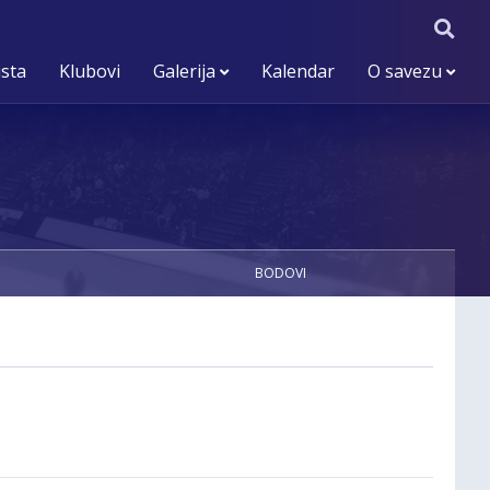
ista
Klubovi
Galerija
Kalendar
O savezu
BODOVI