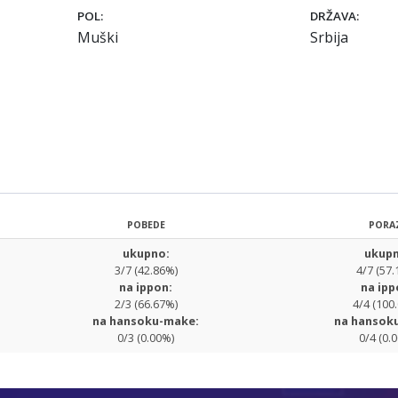
POL:
DRŽAVA:
Muški
Srbija
POBEDE
PORA
ukupno:
ukupn
3/7 (42.86%)
4/7 (57.
na ippon:
na ipp
2/3 (66.67%)
4/4 (100
na hansoku-make:
na hansok
0/3 (0.00%)
0/4 (0.