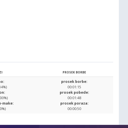
ZI
PROSEK BORBE
o:
prosek borbe:
14%)
00:01:15
on:
prosek pobede:
.00%)
00:01:48
u-make:
prosek poraza:
00%)
00:00:50