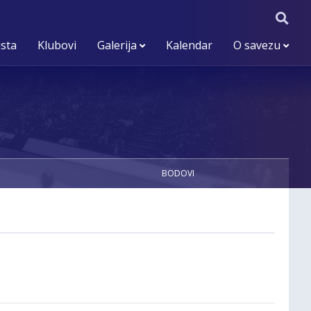
ista
Klubovi
Galerija
Kalendar
O savezu
BODOVI